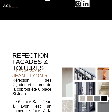
REFECTION
FAÇADES &
TOITURES
PLACE SAINT
JEAN - LYON 5
Réfection des
façades et toitures de
la copropriété 6 place
St Jean.
Le 6 place Saint Jean
à Lyon est un
immeuble face à la